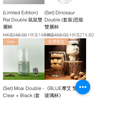
(Limited Edition)
(Set) Dinosaur
Rat Double 鼠鼠雙
Double (套裝)恐龍
層杯
雙層杯
一般價格
促銷價格
一般價格
促銷價格
HK$248.00
HK$148.80
HK$458.00
HK$274.80
Sale
文博限定
(Set) Moai Double -
《BLUE摩艾 雙層
Clear + Black (套
玻璃杯》
裝) 摩艾雙層杯-清
一般價格
促銷價格
HK$288.00
HK$172.80
透 +透黑
一般價格
促銷價格
HK$536.00
HK$321.60