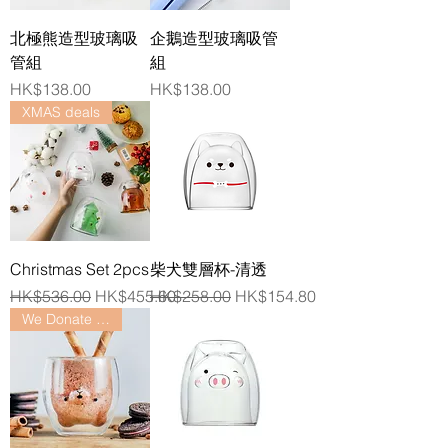
北極熊造型玻璃吸
企鵝造型玻璃吸管
管組
組
價格
價格
HK$138.00
HK$138.00
XMAS deals
Christmas Set 2pcs
柴犬雙層杯-清透
一般價格
促銷價格
一般價格
促銷價格
HK$536.00
HK$455.60
HK$258.00
HK$154.80
We Donate $12