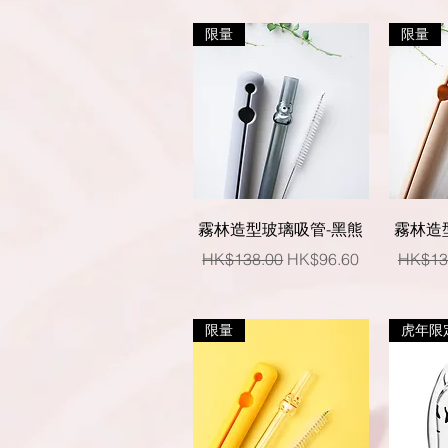
限量
限量
快速瀏覽
霧林造型玻璃吸管-黑熊
霧林造
一般價格
促銷價格
一般價
HK$138.00
HK$96.60
HK$13
限量
虎年限