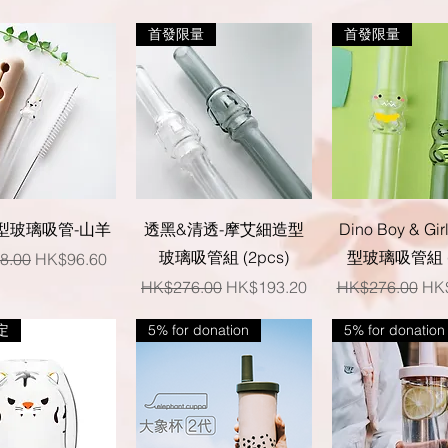
首發限量
首發限量
快速瀏覽
快速瀏覽
快速瀏覽
型玻璃吸管-山羊
透黑&清透-摩艾細造型
Dino Boy & G
玻璃吸管組 (2pcs)
型玻璃吸管組 (2
格
促銷價格
8.00
HK$96.60
一般價格
促銷價格
一般價格
促
HK$276.00
HK$193.20
HK$276.00
HK
定
5% for donation
5% for donation