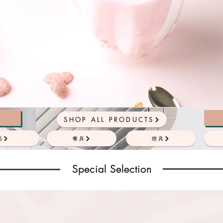
SHOP ALL PRODUCTS
品
餐具
燈具
Special Selection