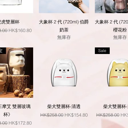
快速瀏覽
快速瀏覽
快速瀏覽
虎虎雙層杯
大象杯 2 代 (720ml) 伯爵
大象杯 2 代 (72
奶茶
櫻花粉
格
促銷價格
.00
HK$160.80
無庫存
無庫存
定
Sale
快速瀏覽
快速瀏覽
快速瀏覽
UE摩艾 雙層玻璃
柴犬雙層杯-清透
柴犬雙層杯
杯》
一般價格
促銷價格
一般價格
促
HK$258.00
HK$154.80
HK$258.00
HK
格
促銷價格
.00
HK$172.80