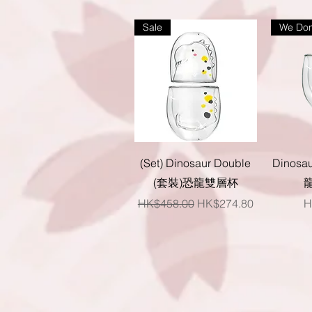
Sale
We Don
快速瀏覽
(Set) Dinosaur Double
Dinosau
(套裝)恐龍雙層杯
一般價格
促銷價格
HK$458.00
HK$274.80
H