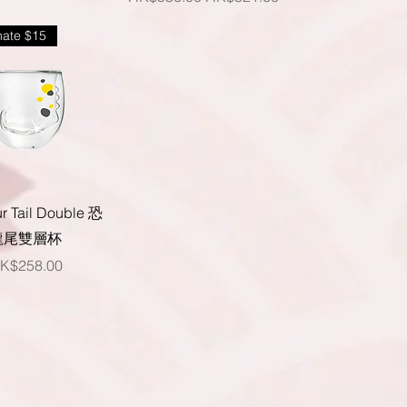
ate $15
快速瀏覽
r Tail Double 恐
龍尾雙層杯
價格
K$258.00