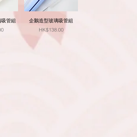
快速瀏覽
璃吸管組
企鵝造型玻璃吸管組
價格
00
HK$138.00