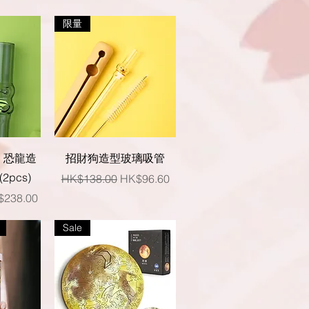
限量
快速瀏覽
irl 恐龍造
招財狗造型玻璃吸管
pcs)
一般價格
促銷價格
HK$138.00
HK$96.60
銷價格
$238.00
Sale