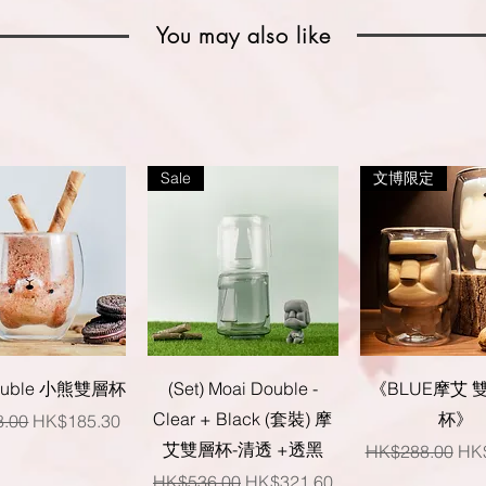
You may also like
Sale
文博限定
快速瀏覽
快速瀏覽
快速瀏覽
Double 小熊雙層杯
(Set) Moai Double -
《BLUE摩艾 
Clear + Black (套裝) 摩
杯》
格
促銷價格
.00
HK$185.30
艾雙層杯-清透 +透黑
一般價格
促
HK$288.00
HK
一般價格
促銷價格
HK$536.00
HK$321.60