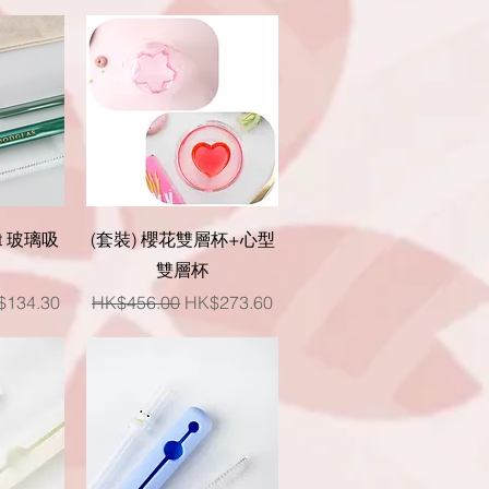
快速瀏覽
Set 玻璃吸
(套裝) 櫻花雙層杯+心型
雙層杯
銷價格
一般價格
促銷價格
$134.30
HK$456.00
HK$273.60