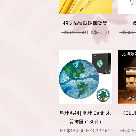
快速瀏覽
招財貓造型玻璃吸管
一般價格
促銷價格
一般價
HK$138.00
HK$96.60
HK$268
文博限
快速瀏覽
星球系列 | 地球 Earth 木
《BL
質拼圖 (130件)
一般價格
促銷價格
一般價
HK$468.00
HK$327.60
HK$288