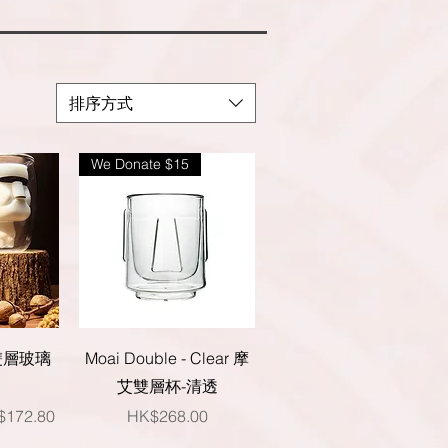
排序方式
We Donate $15
快速瀏覽
雙層玻璃
Moai Double - Clear 摩
艾雙層杯-清透
銷價格
價格
$172.80
HK$268.00