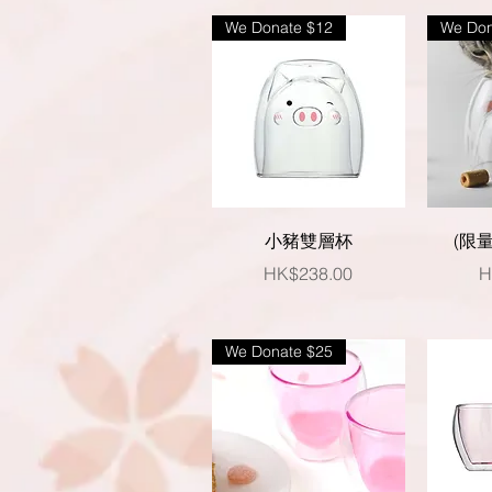
We Donate $12
We Don
快速瀏覽
小豬雙層杯
(限
價格
HK$238.00
H
We Donate $25