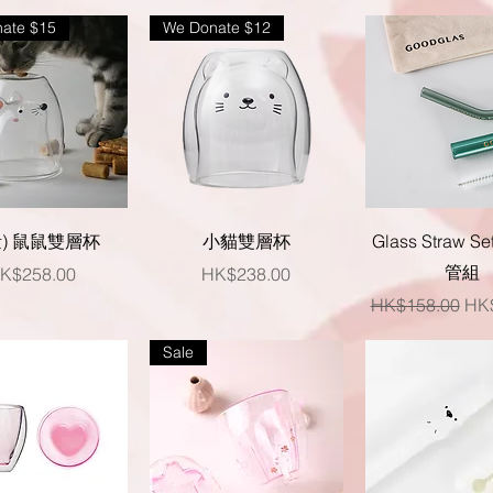
ate $15
We Donate $12
快速瀏覽
快速瀏覽
快速瀏覽
量) 鼠鼠雙層杯
小貓雙層杯
Glass Straw 
管組
價格
價格
K$258.00
HK$238.00
一般價格
促
HK$158.00
HK
Sale