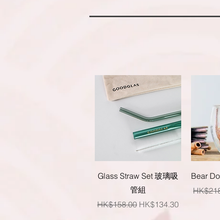
快速瀏覽
Glass Straw Set 玻璃吸
Bear 
管組
一般價
HK$218
一般價格
促銷價格
HK$158.00
HK$134.30