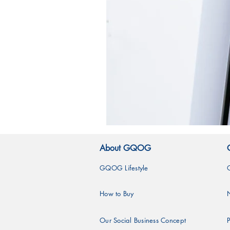
霧
林
造
About GQOG
型
玻
璃
GQOG Lifestyle
吸
管-
黑
How to Buy
熊
Our Social Business Concept
P