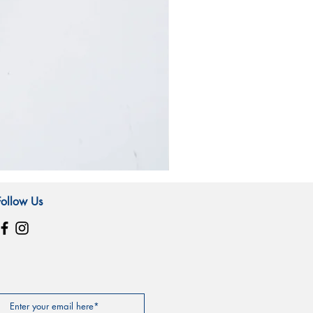
霧
林
造
Follow Us
型
玻
璃
吸
管-
山
羊