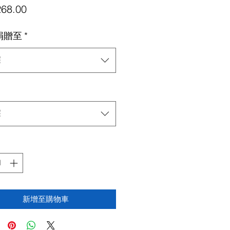
價
68.00
格
捐贈至
*
擇
擇
新增至購物車