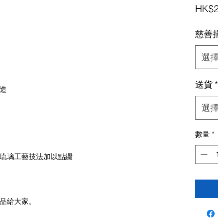
HK$2
慈善
選
送貨
*
造
選
數量
*
琉璃工藝技法加以點綴
品給大家。