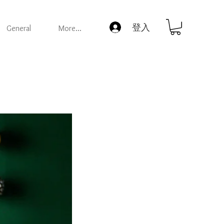
登入
General
More...