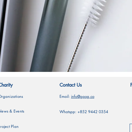
快速瀏覽
Charity
Contact Us
Organizations
Email:
info@gqog.co
News & Events
Whatspp: +852 9442 0354
roject Plan