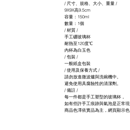
/ 尺寸、規格、大小、重量 /
9X9X高9.5cm
容量：150ml
數量：1個
/ 材質 /
手工硼玻璃杯
耐熱至120度℃
內杯為白玉色
/ 包裝 /
一般紙盒包裝
/ 使用及保養方式 /
請勿放進微波爐與洗碗機中。
避免使用具腐蝕性的清潔劑。
/ 備註 /
每一件都是手工塑型的玻璃杯，
如有些許手工痕跡與氣泡是正常現
商品色澤依實品為主，網頁顯示色