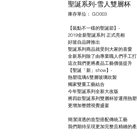
聖誕系列-雪人雙層杯
庫存單位： GO003
【裝點不一樣的聖誕節】-
2019全新聖誕系列 正式亮相
好玻自品牌推出
聖誕系列商品就受到大家的喜愛
全新系列除了由專業職人們手工打
這次我們更將產品工藝價值提升
【聖誕「新」show】-
熱塑琉璃&雙層玻璃吹製
獨家雙重工藝結合
今年聖誕系列全新大改版
將四款聖誕系列雙層杯皆運用熱塑
更增加整體視覺盛宴
簡潔清透的造型搭配傳統工藝
我們期待呈現更加完整且精緻的產