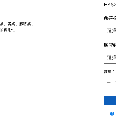
HK$2
慈善
桌、書桌、麻將桌，
的實用性，
選
順豐
選
數量
*