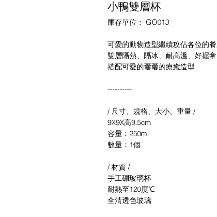
小鴨雙層杯
庫存單位： GO013
可愛的動物造型繼續攻佔各位的餐
雙層隔熱、隔冰、耐高溫、好握拿
搭配可愛的嫑嫑的療癒造型
----------
/ 尺寸、規格、大小、重量 /
9X9X高9.5cm
容量：250ml
數量：1個
/ 材質 /
手工硼玻璃杯
耐熱至120度℃
全清透色玻璃