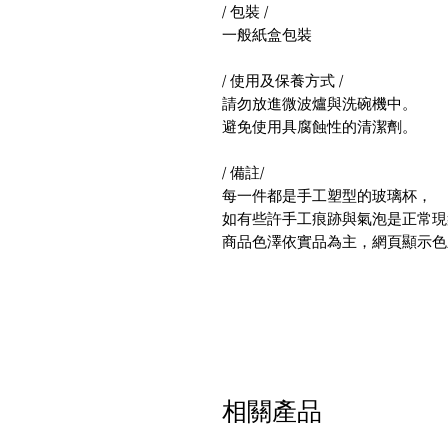
/ 包裝 /
一般紙盒包裝
/ 使用及保養方式 /
請勿放進微波爐與洗碗機中。
避免使用具腐蝕性的清潔劑。
/ 備註/
每一件都是手工塑型的玻璃杯，
如有些許手工痕跡與氣泡是正常現
商品色澤依實品為主，網頁顯示色
相關產品