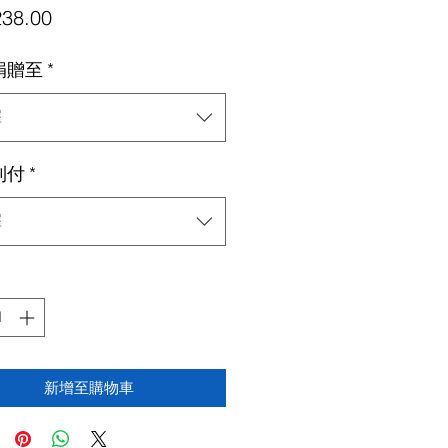
價
38.00
格
捐贈至
*
擇
到付
*
擇
新增至購物車