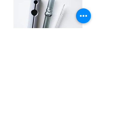
霧
霧
林
林
造
造
型
型
Contact Us
玻
玻
璃
璃
Email:
info@gqog.co
吸
吸
管-
管-
黑
山
Whatspp:
+852 9442 0354
熊
羊
Follow Us