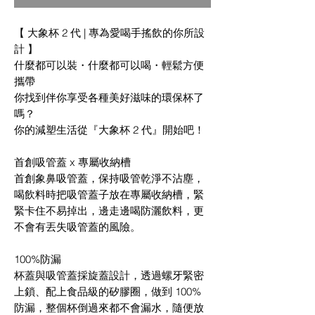
格
格
【 大象杯 2 代 | 專為愛喝手搖飲的你所設
計 】
什麼都可以裝・什麼都可以喝・輕鬆方便
攜帶
你找到伴你享受各種美好滋味的環保杯了
嗎？
你的減塑生活從『大象杯 2 代』開始吧！
首創吸管蓋 x 專屬收納槽
首創象鼻吸管蓋，保持吸管乾淨不沾塵，
喝飲料時把吸管蓋子放在專屬收納槽，緊
緊卡住不易掉出，邊走邊喝防灑飲料，更
不會有丟失吸管蓋的風險。
100%防漏
杯蓋與吸管蓋採旋蓋設計，透過螺牙緊密
上鎖、配上食品級的矽膠圈，做到 100%
防漏，整個杯倒過來都不會漏水，隨便放