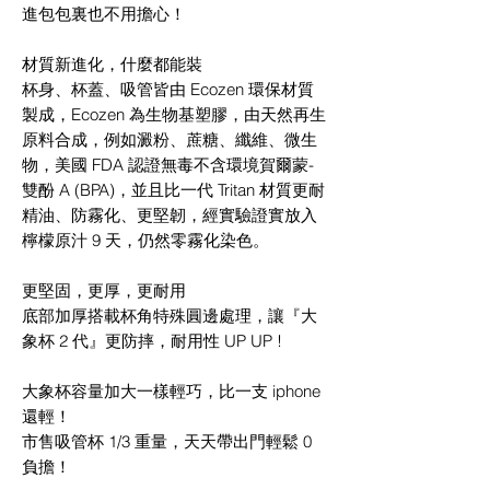
進包包裏也不用擔心！
材質新進化，什麼都能裝
杯身、杯蓋、吸管皆由 Ecozen 環保材質
製成，Ecozen 為生物基塑膠，由天然再生
原料合成，例如澱粉、蔗糖、纖維、微生
物，美國 FDA 認證無毒不含環境賀爾蒙-
雙酚 A (BPA)，並且比一代 Tritan 材質更耐
精油、防霧化、更堅韌，經實驗證實放入
檸檬原汁 9 天，仍然零霧化染色。
更堅固，更厚，更耐用
底部加厚搭載杯角特殊圓邊處理，讓『大
象杯 2 代』更防摔，耐用性 UP UP !
大象杯容量加大一樣輕巧，比一支 iphone
還輕！
市售吸管杯 1/3 重量，天天帶出門輕鬆 0
負擔！