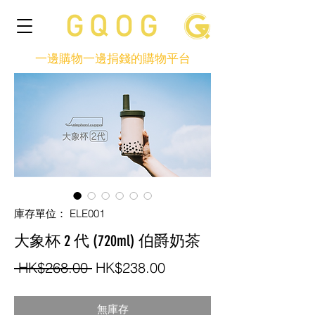
一邊購物一邊捐錢的購物平台
庫存單位： ELE001
大象杯 2 代 (720ml) 伯爵奶茶
一
促
 HK$268.00 
HK$238.00
般
銷
無庫存
價
價