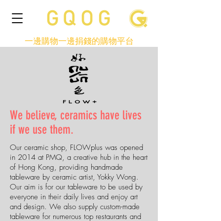
一邊購物一邊捐錢的購物平台
We believe, ceramics have lives
if we use them.
Our ceramic shop, FLOWplus was opened
in 2014 at PMQ, a creative hub in the heart
of Hong Kong, providing handmade
tableware by ceramic artist, Yokky Wong.
Our aim is for our tableware to be used by
everyone in their daily lives and enjoy art
and design. We also supply custom-made
tableware for numerous top restaurants and