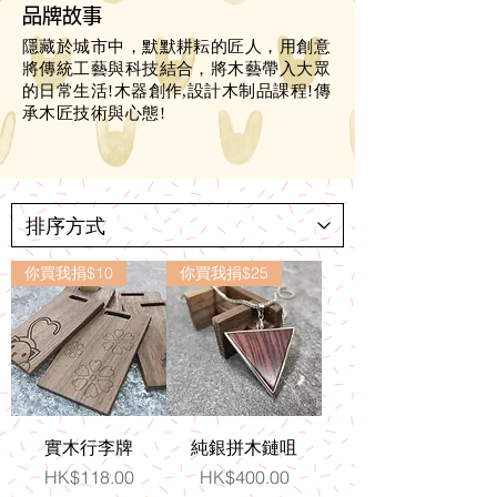
品牌故事
隱藏於城市中，默默耕耘的匠人，用創意
將傳統工藝與科技結合，將木藝帶入大眾
的日常生活!木器創作,設計木制品課程!傳
承木匠技術與心態!
你買我捐$10
你買我捐$25
實木行李牌
純銀拼木鏈咀
價格
價格
HK$118.00
HK$400.00