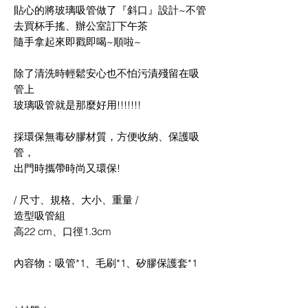
貼心的將玻璃吸管做了『斜口』設計~不管
去買杯手搖、辦公室訂下午茶
隨手拿起來即戳即喝~順啦~
除了清洗時輕鬆安心也不怕污漬殘留在吸
管上
玻璃吸管就是那麼好用!!!!!!!
採環保無毒矽膠材質，方便收納、保護吸
管，
出門時攜帶時尚又環保!
/ 尺寸、規格、大小、重量 /
造型吸管組
高22 cm、口徑1.3cm
內容物：吸管*1、毛刷*1、矽膠保護套*1