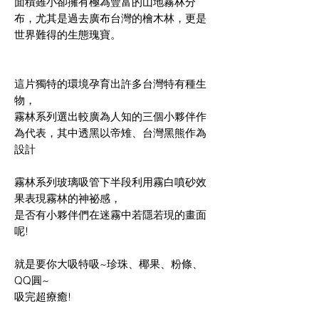
面積雖小卻擁有極為豐富的山地霧林分
布，尤其是過去廣布台灣的檜木林，更是
世界難得的生態瑰寶。
這片獨特的環境孕育出許多台灣特有種生
物，
霧林系列選出較廣為人知的三個小夥伴作
為代表，其中透黑以帝雉、台灣黑熊作為
設計
霧林系列玻璃吸管下半段利用霧白噴砂效
果表現霧林的神祕感，
是否有小夥伴們在迷霧中若隱若現的畫面
呢
!
就是要你大吸特吸~珍珠、椰果、粉條、
QQ圓~
吸完超療癒!