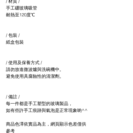
/ 材質 /
手工硼玻璃吸管
耐熱至120度℃
/ 包裝 /
紙盒包裝
/ 使用及保養方式 /
請勿放進微波爐與洗碗機中。
避免使用具腐蝕性的清潔劑。
/ 備註 /
每一件都是手工塑型的玻璃製品，
如有些許手工痕跡與氣泡是正常現象喲^^
商品色澤依實品為主，網頁顯示色差僅供
參考