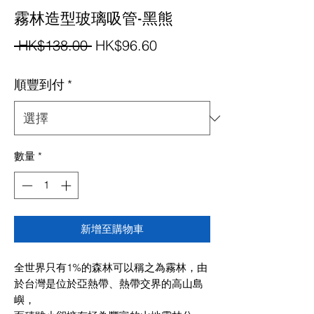
霧林造型玻璃吸管-黑熊
一
促
 HK$138.00 
HK$96.60
般
銷
順豐到付
*
價
價
格
格
數量
*
新增至購物車
全世界只有
1%
的森林可以稱之為霧林，由
於台灣是位於亞熱帶、熱帶交界的高山島
嶼，